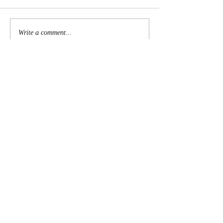
Write a comment...
Subscribe Now
Proudly Created By Stuart Grant of
Digital Authors
Toolkit.com