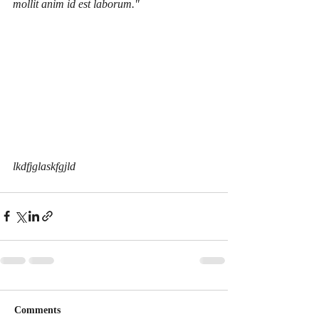
mollit anim id est laborum."
lkdfjglaskfgjld
Comments